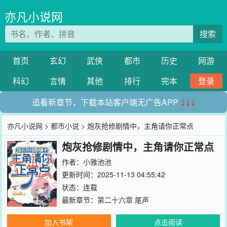
亦凡小说网
搜索
首页
玄幻
武侠
都市
历史
网游
科幻
言情
其他
排行
完本
登录
追看新章节，下载本站客户端无广告APP
↓↓↓
亦凡小说网
>
都市小说
> 炮灰抢修剧情中，主角请你正常点
炮灰抢修剧情中，主角请你正常点
作者：
小雅池池
更新时间：2025-11-13 04:55:42
状态：连载
最新章节：
第二十六章 尾声
加入书架
点击阅读