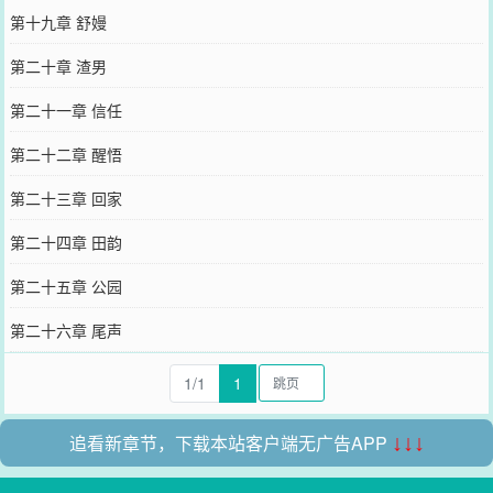
第十九章 舒嫚
第二十章 渣男
第二十一章 信任
第二十二章 醒悟
第二十三章 回家
第二十四章 田韵
第二十五章 公园
第二十六章 尾声
1/1
1
追看新章节，下载本站客户端无广告APP
↓↓↓