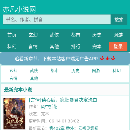
亦凡小说网
搜索
首页
玄幻
武侠
都市
历史
网游
科幻
言情
其他
排行
完本
登录
↓↓↓
追看新章节，下载本站客户端无广告APP
玄幻
武侠
都市
历史
网游
科幻
言情
其他
最新完本小说
[言情]读心后，疯批暴君决定洗白
作者：
风中折花
状态：完本
更新时间：06-14 01:33:02
最新章节：
第402章 番外：云初见雲初