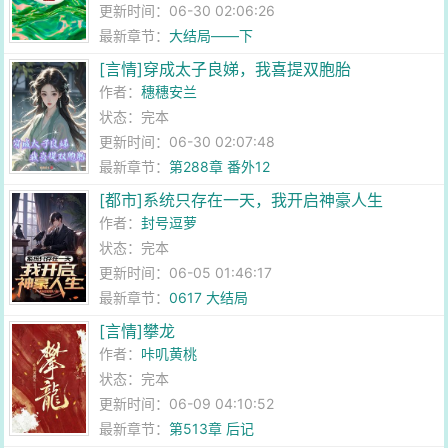
更新时间：06-30 02:06:26
最新章节：
大结局——下
[言情]穿成太子良娣，我喜提双胞胎
作者：
穗穗安兰
状态：完本
更新时间：06-30 02:07:48
最新章节：
第288章 番外12
[都市]系统只存在一天，我开启神豪人生
作者：
封号逗萝
状态：完本
更新时间：06-05 01:46:17
最新章节：
0617 大结局
[言情]攀龙
作者：
咔叽黄桃
状态：完本
更新时间：06-09 04:10:52
最新章节：
第513章 后记