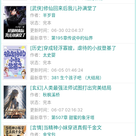
[武侠]修仙回来后我儿孙满堂了
作者：
半岁音
状态：完本
更新时间：06-30 02:04:37
最新章节：
第195章传说中的仙界
[历史]穿成轻浮寡嫂，虐待的小叔登基了
作者：
太史婴
状态：完本
更新时间：06-05 01:46:24
最新章节：
381 生个孩子吧 （大结局）
[玄幻]人类最强法师试图打出完美结局
作者：
秋枫溪桥
状态：完本
更新时间：06-07 02:16:32
最新章节：
第507章 甜蜜的象牙塔
[言情]当精神小妹穿进真假千金文
作者：
金宝包