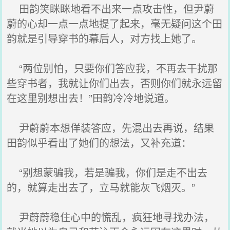
田韵笑眯眯地看不出来一点攻击性，但尹蔚
蔚的心却一点一点地提了起来，毫无疑问这个田
韵就是引导穿书的幕后人，对方找上她了。
“两位别怕，只要你们答应我，不再去干扰那
些穿书者，我就让你们出去，否则你们就永远留
在这里别想出去！”田韵冷冷地说道。
尹蔚蔚本想佯装答应，先混出去再说，结果
田韵似乎看出了她们的想法，又补充道：
“别想蒙骗我，若是骗我，你们是走不出去
的，就算走出去了，立马就能灰飞烟灭。”
尹蔚蔚稳住心中的慌乱，疯狂地寻找办法，