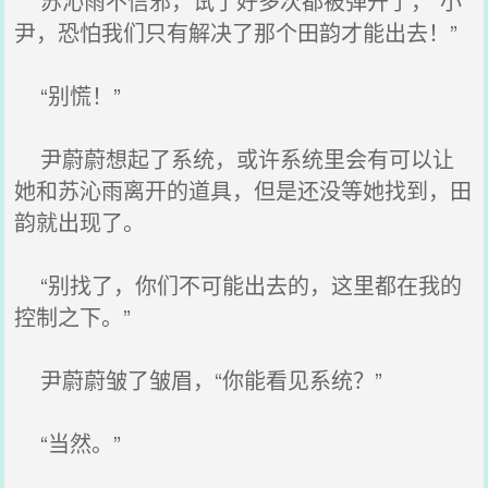
苏沁雨不信邪，试了好多次都被弹开了，“小
尹，恐怕我们只有解决了那个田韵才能出去！”
“别慌！”
尹蔚蔚想起了系统，或许系统里会有可以让
她和苏沁雨离开的道具，但是还没等她找到，田
韵就出现了。
“别找了，你们不可能出去的，这里都在我的
控制之下。”
尹蔚蔚皱了皱眉，“你能看见系统？”
“当然。”