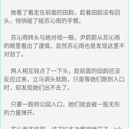
她看了看走在前面的田韵，趁着田韵没有回
头，悄悄碰了碰苏沁雨的手臂。
苏沁雨转头与她对视一眼，尹蔚蔚从苏沁雨
的眼里看出了谨慎，显然苏沁雨也是发现这里不
对劲了。
两人相互轻点了一下头，趁前面的田韵还没
反应过来，立马调头就跑，只是等她们跑到入口
时，却发现她们出不去了。
只要一跑到公园入口，她们就会被一股无形
的力量弹开。