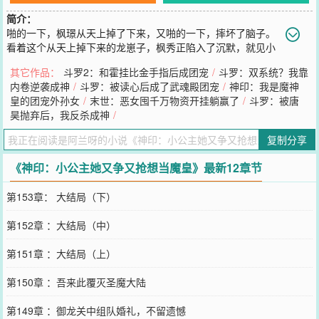
简介：
啪的一下，枫璟从天上掉了下来，又啪的一下，摔坏了脑子。
看着这个从天上掉下来的龙崽子，枫秀正陷入了沉默，就见小
龙崽子开口：“你长得好像我家老登啊！”枫璟被告知，自己不仅摔坏
其它作品：
斗罗2：和霍挂比金手指后成团宠
/
斗罗：双系统？我靠
了脑子，还一下子摔到了三十年前。只不过，她总感觉哪里不对，而
内卷逆袭成神
/
斗罗：被读心后成了武魂殿团宠
/
神印：我是魔神
且三十年前好惨来着。但这不妨碍枫璟好胜心满满，又争又抢。对枫
皇的团宠外孙女
/
末世：恶女囤千万物资开挂躺赢了
/
斗罗：被唐
秀：“你年龄大了该退休啦，我年轻，魔族的未来还是交给我吧。”对
昊抛弃后，我反杀成神
/
人族：“你们都太弱了，是打不赢魔神皇的，我最强，人族的未来还是
交给我吧。”对前辈：“你们忍心自己的绝学后继无人吗，我天赋最
复制分享
好，还是都交给我吧。”给我给我都给我，小孩子才做选择，我全都
要！靠着又争又抢，枫璟成功了，终于将命运轮盘拔到了她想要的结
《神印：小公主她又争又抢想当魔皇》最新12章节
果，完成闭环。但好像，有哪里不对？管他呢，最完美的谎言是连自
己都骗过去了。
第153章： 大结局（下）
您要是觉得《
神印：小公主她又争又抢想当魔皇
》还不错的话请不要
忘记向您QQ群和微博微信里的朋友推荐哦！
第152章 ：大结局（中）
第151章 ：大结局（上）
第150章 ：吾来此覆灭圣魔大陆
第149章 ：御龙关中组队婚礼，不留遗憾