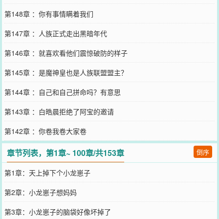
第148章 ：你有事情瞒着我们
第147章 ：人族正式走出黑暗年代
第146章 ：就喜欢看他们震惊破防的样子
第145章 ：是魔神皇也是人族联盟盟主？
第144章 ：自己和自己拼命吗？有意思
第143章 ：白皓晨拒绝了阿宝的邀请
第142章 ：你卷我卷大家卷
章节列表，第1章~ 100章/共153章
倒序
第1章：天上掉下个小龙崽子
第2章：小龙崽子想妈妈
第3章：小龙崽子的脑袋好像坏掉了