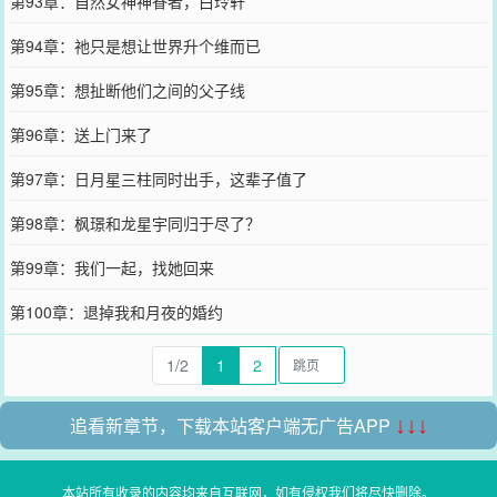
第93章：自然女神神眷者，白玲轩
第94章：祂只是想让世界升个维而已
第95章：想扯断他们之间的父子线
第96章：送上门来了
第97章：日月星三柱同时出手，这辈子值了
第98章：枫璟和龙星宇同归于尽了？
第99章：我们一起，找她回来
第100章：退掉我和月夜的婚约
1/2
1
2
追看新章节，下载本站客户端无广告APP
↓↓↓
本站所有收录的内容均来自互联网，如有侵权我们将尽快删除。