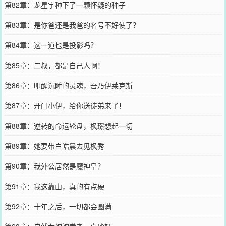
第82章：龙星宇种下了一颗怀疑的种子
第83章：是你爸还是我爸的名号不好使了？
第84章：这一道也是投影吗？
第85章：二叔，都是自己人啊！
第86章：叩醒沉睡的灵魂，吾乃伊莱克斯
第87章：开门小伊，给你送徒弟来了！
第88章：逆转的命运轮盘，枫璟想起一切
第89章：她要带白皓晨去见枫秀
第90章：我外公居然是魔神皇？
第91章：我这靠山，真的有点硬
第92章：十年之后，一切都会圆满