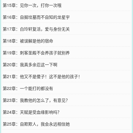
第15章：见你一次，打你一次哦
第16章：自掘坟墓而不自知的龙星宇
第17章：白玲轩复活，爱与身份无关
第18章：被误解是他的宿命
第19章：刺客圣殿不会养孩子就别养
第20章：我真多余忍这一下啊
第21章：他又不是傻子！这不是他的孩子！
第22章：一个能打的都没有
第23章：我教他的怎么了，有意见？
第24章：天赋是受血缘影响吗？
第25章：自欺欺人，我会永远相信她