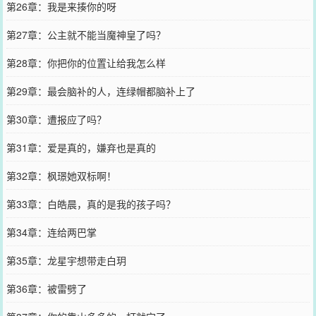
第26章：我是来揍你的呀
第27章：公主就不能当魔神皇了吗？
第28章：你把你的位置让给我怎么样
第29章：最会脑补的人，连绿帽都脑补上了
第30章：遭报应了吗？
第31章：爱是真的，嫌弃也是真的
第32章：枫璟她双标啊！
第33章：白皓晨，真的是我的孩子吗？
第34章：连给两巴掌
第35章：龙星宇想带走白玥
第36章：被雷劈了