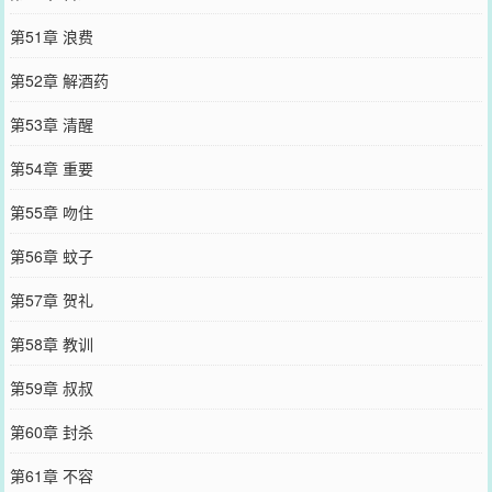
第51章 浪费
第52章 解酒药
第53章 清醒
第54章 重要
第55章 吻住
第56章 蚊子
第57章 贺礼
第58章 教训
第59章 叔叔
第60章 封杀
第61章 不容