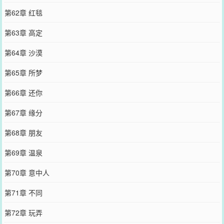
第62章 红毯
第63章 高定
第64章 沙漠
第65章 所梦
第66章 还你
第67章 缘分
第68章 朋友
第69章 温泉
第70章 意中人
第71章 不同
第72章 玩弄