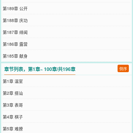
第189章 公开
第188章 庆功
第187章 绯闻
第186章 露营
第185章 献身
章节列表，第1章~ 100章/共196章
倒序
第1章 温室
第2章 搭讪
第3章 表哥
第4章 棋子
第5章 难撩