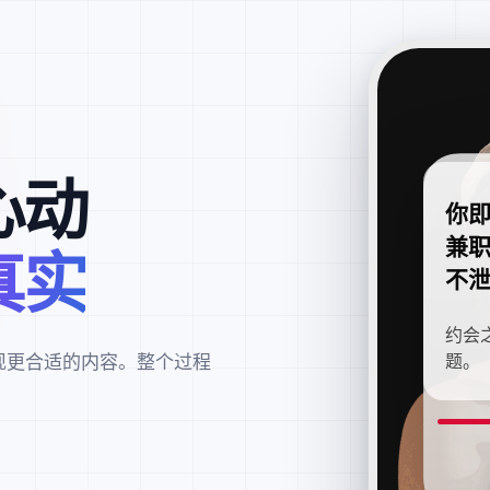
心动
你
兼
真实
不
约会
现更合适的内容。整个过程
题。