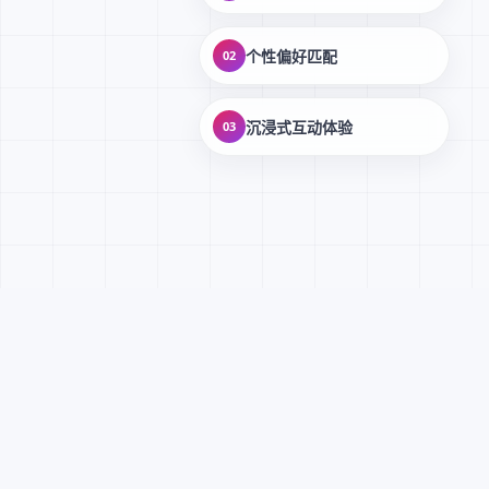
个性偏好匹配
02
沉浸式互动体验
03