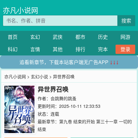
亦凡小说网
搜索
首页
玄幻
武侠
都市
历史
网游
科幻
言情
其他
排行
完本
登录
追看新章节，下载本站客户端无广告APP
↓↓↓
亦凡小说网
>
玄幻小说
> 异世界召唤
异世界召唤
作者：
会跳舞的跳蚤
更新时间：2025-10-11 12:33:53
状态：连载
最新章节：
第九卷 结束的开始 第三十一章 一切的
结束