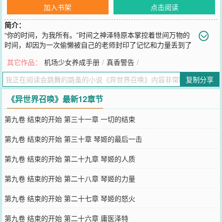
加入书架
点击阅读
简介：
“你的时间，为我所有。”时间之神泽特原本掌控着世间万物的
时间，却因为一次偷懒被自己的老师封印了记忆和力量丢到了
异世界。没了能力的泽特该怎么样在这个莫名其妙的异世界生活？泽
其它作品：
机场少女养成手册
/
真香警告
/
特忍不住念了一句诗：“苟……”
您要是觉得《
异世界召唤
》还不错的话请不要忘记向您QQ群和微博微
复制分享
信里的朋友推荐哦！
《异世界召唤》最新12章节
第九卷 结束的开始 第三十一章 一切的结束
第九卷 结束的开始 第三十章 琴姬的最后一击
第九卷 结束的开始 第二十九章 琴姬的人质
第九卷 结束的开始 第二十八章 琴姬的力量
第九卷 结束的开始 第二十七章 琴姬的怒火
第九卷 结束的开始 第二十六章 庸医泽特