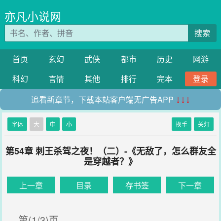
亦凡小说网
搜索
首页
玄幻
武侠
都市
历史
网游
科幻
言情
其他
排行
完本
登录
追看新章节，下载本站客户端无广告APP
↓↓↓
字体
大
中
小
换手
关灯
第54章 刺王杀驾之夜！（二）-《无敌了，怎么群友全
是穿越者？》
上一章
目录
存书签
下一章
第(1/3)页