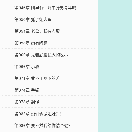
第046章 团里有适龄单身男青年吗
第050章 抓了条大鱼
第054章 老公，我有点累
第058章 她有问题
第062章 光着屁股长大的发小
第066章 小叔
第071章 受不了乡下的苦
第074章 手镯
第078章 翻译
第082章 她们俩是姐妹？！
第086章 要不然我给你请个假？