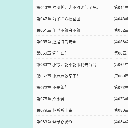
第043章 陆团长，太不够义气了吧。
第04
第047章 为了程方秋回国
第04
第051章 羊毛不薅白不薅
第052
第055章 还是海岛安全
第056
第059章 凭什么？
第60章
第063章 小徐，能不能带我去海岛
第06
第067章 小婶婶随军了？
第069
第072章 不是善茬
第072
第075章 冷水澡
第076
第079章 林听听上岛
第080
第083章 圣母心发作
第084