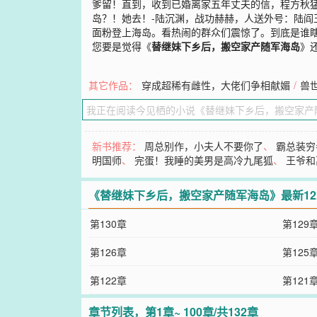
爹留！直到，收到已婚离家五年丈夫的信，程方秋
岛？！她去！-陆沉渊，战功赫赫，人送外号：陆
面粉登上海岛。看热闹的群众们震惊了。到底是谁
您要是觉得《
替继妹下乡后，搬空家产随军海岛
》
其它作品：
穿成超稀有雌性，大佬们争相献媚
/
兽
新书推荐：
周总别作，小夫人不要你了
、
霸总装穷
明国师
、
完蛋！我睡的美男是高冷九尾狐
、
王爷和
《替继妹下乡后，搬空家产随军海岛》最新1
第130章
第129
第126章
第125
第122章
第121
章节列表，第1章~ 100章/共132章