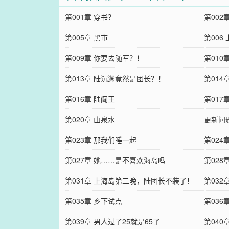
第001章 穿书？
第002
第005章 黑市
第006
第009章 你要去随军？！
第010
第013章 陆沉渊竟然是团长？！
第014
第016章 陆阎王
第017
第020章 山泉水
更新问
第023章 那我们睡一起
第024
第027章 她……是不喜欢海岛吗
第02
第031章 上海岛第二晚，陆团长不装了！
第03
第035章 乡下试点
第036
第039章 男人过了25就是65了
第040