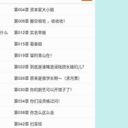
第004章 资本家大小姐
第008章 搬空祖宅 ，收收收！
干什么
第012章 实名举报
第015章 菊香姐
第019章 留的青山在！
第022章 到底是谁瞎造谣陆团长媳妇儿？
第026章 原来是我学长啊～（求月票）
第030章 你的厨艺可以开馆子了！
第034章 你们没资格过问！
第038章 你怎么这么会
第042章 扫盲班