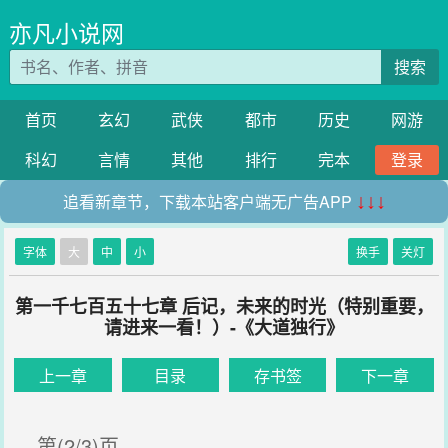
亦凡小说网
搜索
首页
玄幻
武侠
都市
历史
网游
科幻
言情
其他
排行
完本
登录
追看新章节，下载本站客户端无广告APP
↓↓↓
字体
大
中
小
换手
关灯
第一千七百五十七章 后记，未来的时光（特别重要，
请进来一看！）-《大道独行》
上一章
目录
存书签
下一章
第(2/3)页