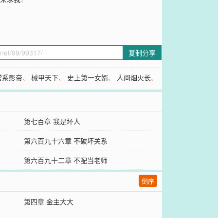
复制分享
常系影帝
、
械甲天下
、
史上第一女婿
、
人间烟火长
、
第七百章 我是坏人
第六百九十六章 不破坏关系
第六百九十二章 不配当老师
倒序
第四章 金主大大