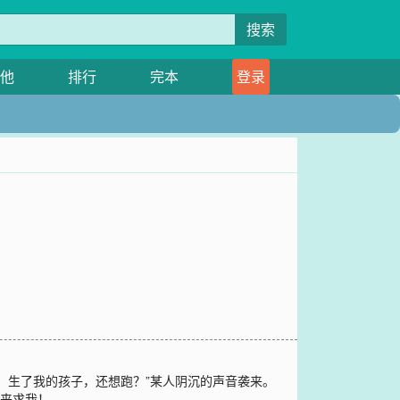
搜索
他
排行
完本
登录
，生了我的孩子，还想跑？”某人阴沉的声音袭来。
着来求我！