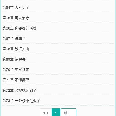
第64章 人不见了
第65章 可以治疗
第66章 你要好好活着
第67章 被骗了
第68章 铁证如山
第69章 谅解书
第70章 突然到来
第71章 不懂感恩
第72章 又被她装到了
第73章 一条条小黑虫子
1/1
1