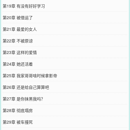
第19章 有没有好好学习
第20章 被借运了
第21章 最爱的女人
第22章 不被原谅
第23章 这样的爱情
第24章 她还活着
第25章 我家哥哥啥时候拿影帝
第26章 还是给自己算算吧
第27章 是你抹黑我吗？
第28章 彻底塌房
第29章 被车撞死