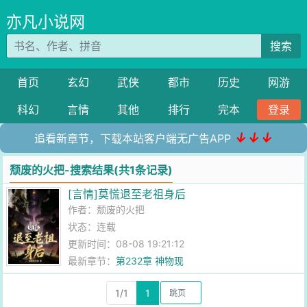
亦凡小说网
搜索
首页
玄幻
武侠
都市
历史
网游
科幻
言情
其他
排行
完本
登录
↓↓↓
追看新章节，下载本站客户端无广告APP
颓废的火把-搜索结果(共1条记录)
[言情]莫慌退至老祖身后
作者：
颓废的火把
状态：连载
更新时间：08-08 19:21:12
最新章节：
第232章 神物现
1/1
1