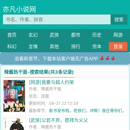
亦凡小说网
搜索
首页
玄幻
武侠
都市
历史
网游
科幻
言情
其他
排行
完本
登录
↓↓↓
追看新章节，下载本站客户端无广告APP
辣酱热干面-搜索结果(共3条记录)
[网游]我要与超人约架
作者：
辣酱热干面
状态：连载
更新时间：08-21 22:13:39
最新章节：
新书发布啦，老铁们，冲啊！我在等你们，
急急急！
[武侠]公若不弃，愿拜为义父
作者：
辣酱热干面