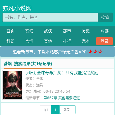
亦凡小说网
搜索
首页
玄幻
武侠
都市
历史
网游
科幻
言情
其他
排行
完本
登录
↓↓↓
追看新章节，下载本站客户端无广告APP
菩飒-搜索结果(共1条记录)
[科幻]全球寿命抽奖：只有我能指定奖励
作者：
菩飒
状态：连载
更新时间：06-13 23:40:54
最新章节：
第657章 其他黑洞通道
1/1
1