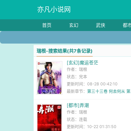
亦凡小说网
首页
玄幻
武侠
都
瑞根-搜索结果(共7条记录)
[玄幻]魔运苍茫
作者：
瑞根
状态：完本
更新时间：08-28 00:42:10
最新章节：
第三十三卷 何去何从 第
[都市]弄潮
作者：
瑞根
状态：连载
更新时间：10-22 01:31:50