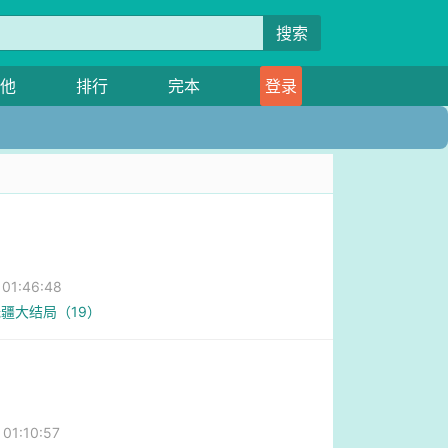
搜索
他
排行
完本
登录
1:46:48
疆大结局（19）
1:10:57