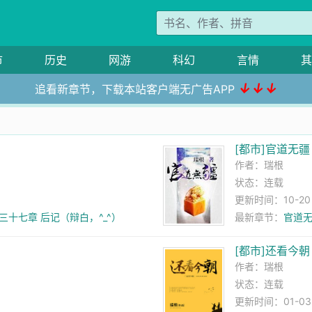
市
历史
网游
科幻
言情
其
↓↓↓
追看新章节，下载本站客户端无广告APP
[都市]官道无疆
作者：
瑞根
状态：连载
更新时间：10-20 0
三十七章 后记（辩白，^_^）
最新章节：
官道无
[都市]还看今朝
作者：
瑞根
状态：连载
更新时间：01-03 0