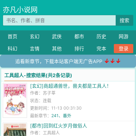
亦凡小说网
搜索
首页
玄幻
武侠
都市
历史
网游
科幻
言情
其他
排行
完本
登录
↓↓↓
追看新章节，下载本站客户端无广告APP
工具超人-搜索结果(共2条记录)
[玄幻]商超通兽世，兽夫都是工具人！
作者：
苏子莘
状态：连载
更新时间：11-13 00:31:30
最新章节：
241、番外
[都市]回到红火岁月做俗人
作者：
工具超人