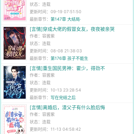
状态：连载
更新时间：09-19 07:51:50
最新章节：
第147章 大结局·
[言情]穿成大佬的假冒女友，夜夜被亲哭
作者：
容酱紫
状态：连载
更新时间：08-08 21:38:03
最新章节：
第176章 孩子不能生
[言情]重生国民男神：霍少，得劲不
作者：
容酱紫
状态：连载
更新时间：10-13 23:28:54
最新章节：
写在完结之后
[言情]离婚后，渣父子有什么脸后悔
作者：
容酱紫
状态：连载
更新时间：11-13 04:58:42