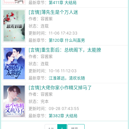
最新章节：
第411章 大结局
[言情]薄先生是个万人迷
作者：
容酱紫
状态：连载
更新时间：11-06 17:42:33
最新章节：
第120章 什么叫直男
[言情]重生影后：总统阁下，太能撩
作者：
容酱紫
状态：连载
更新时间：10-16 11:12:03
最新章节：
江淮甚远，清欢长随
[言情]大佬你家小作精又掉马了
作者：
容酱紫
状态：完本
更新时间：09-28 07:43:55
最新章节：
第382章 大结局