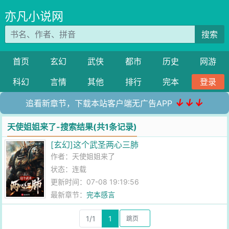
亦凡小说网
搜索
首页
玄幻
武侠
都市
历史
网游
科幻
言情
其他
排行
完本
登录
↓↓↓
追看新章节，下载本站客户端无广告APP
天使姐姐来了-搜索结果(共1条记录)
[玄幻]这个武圣两心三肺
作者：
天使姐姐来了
状态：连载
更新时间：07-08 19:19:56
最新章节：
完本感言
1/1
1