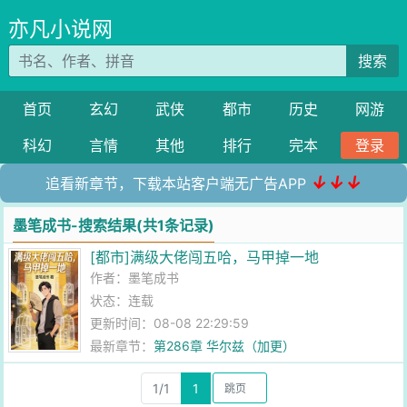
亦凡小说网
搜索
首页
玄幻
武侠
都市
历史
网游
科幻
言情
其他
排行
完本
登录
↓↓↓
追看新章节，下载本站客户端无广告APP
墨笔成书-搜索结果(共1条记录)
[都市]满级大佬闯五哈，马甲掉一地
作者：
墨笔成书
状态：连载
更新时间：08-08 22:29:59
最新章节：
第286章 华尔兹（加更）
1/1
1