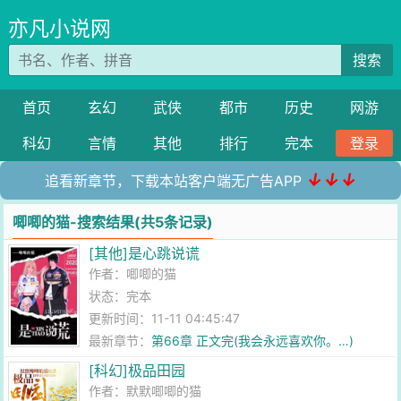
亦凡小说网
搜索
首页
玄幻
武侠
都市
历史
网游
科幻
言情
其他
排行
完本
登录
↓↓↓
追看新章节，下载本站客户端无广告APP
唧唧的猫-搜索结果(共5条记录)
[其他]是心跳说谎
作者：
唧唧的猫
状态：完本
更新时间：11-11 04:45:47
最新章节：
第66章 正文完(我会永远喜欢你。…)
[科幻]极品田园
作者：
默默唧唧的猫