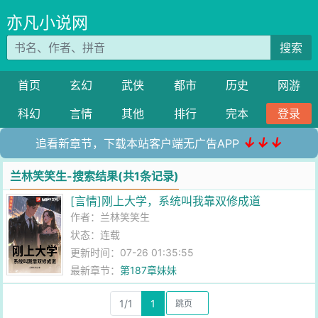
亦凡小说网
搜索
首页
玄幻
武侠
都市
历史
网游
科幻
言情
其他
排行
完本
登录
↓↓↓
追看新章节，下载本站客户端无广告APP
兰林笑笑生-搜索结果(共1条记录)
[言情]刚上大学，系统叫我靠双修成道
作者：
兰林笑笑生
状态：连载
更新时间：07-26 01:35:55
最新章节：
第187章妹妹
1/1
1