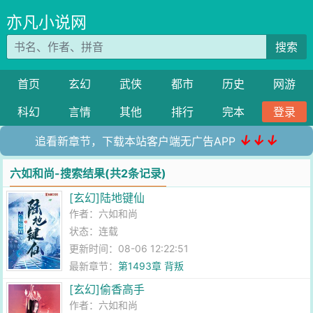
亦凡小说网
搜索
首页
玄幻
武侠
都市
历史
网游
科幻
言情
其他
排行
完本
登录
↓↓↓
追看新章节，下载本站客户端无广告APP
六如和尚-搜索结果(共2条记录)
[玄幻]陆地键仙
作者：
六如和尚
状态：连载
更新时间：08-06 12:22:51
最新章节：
第1493章 背叛
[玄幻]偷香高手
作者：
六如和尚