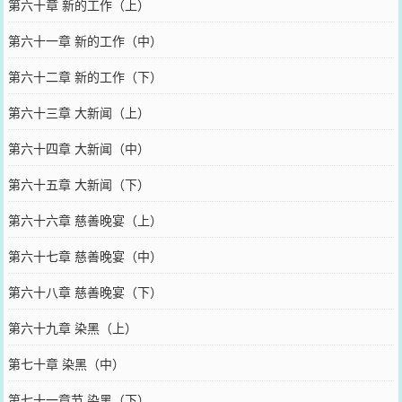
第六十章 新的工作（上）
第六十一章 新的工作（中）
第六十二章 新的工作（下）
第六十三章 大新闻（上）
第六十四章 大新闻（中）
第六十五章 大新闻（下）
第六十六章 慈善晚宴（上）
第六十七章 慈善晚宴（中）
第六十八章 慈善晚宴（下）
第六十九章 染黑（上）
第七十章 染黑（中）
第七十一章节 染黑（下）