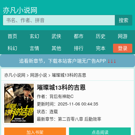
亦凡小说网
搜索
首页
玄幻
武侠
都市
历史
网游
科幻
言情
其他
排行
完本
登录
追看新章节，下载本站客户端无广告APP
↓↓↓
亦凡小说网
>
网游小说
> 璀璨城13科的吉恩
璀璨城13科的吉恩
作者：
背后有神助C
更新时间：2025-11-06 00:44:35
状态：连载
最新章节：
第二百零八章 后勤效率
加入书架
点击阅读