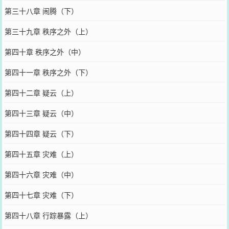
第三十八章 闹腾（下）
第三十九章 秩序之外（上）
第四十章 秩序之外（中）
第四十一章 秩序之外（下）
第四十二章 疑云（上）
第四十三章 疑云（中）
第四十四章 疑云（下）
第四十五章 灾难（上）
第四十六章 灾难（中）
第四十七章 灾难（下）
第四十八章 行踪暴露（上）