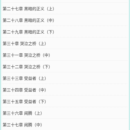
第二十七章 黑暗的正义（上）
第二十八章 黑暗的正义（中）
第二十九章 黑暗的正义（下）
第三十章 哭泣之桥（上）
第三十一章 哭泣之桥（中）
第三十二章 哭泣之桥（下）
第三十三章 受益者（上）
第三十四章 受益者（中）
第三十五章 受益者（下）
第三十六章 闹腾（上）
第三十七章 闹腾（中）