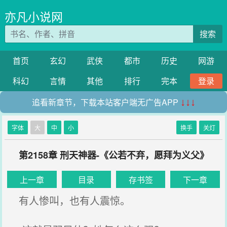
亦凡小说网
搜索
首页
玄幻
武侠
都市
历史
网游
科幻
言情
其他
排行
完本
登录
追看新章节，下载本站客户端无广告APP
↓↓↓
字体
大
中
小
换手
关灯
第2158章 刑天神器-《公若不弃，愿拜为义父》
上一章
目录
存书签
下一章
有人惨叫，也有人震惊。