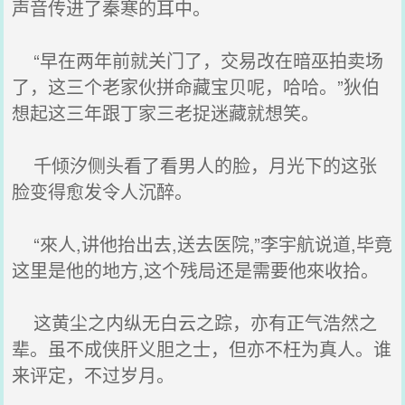
声音传进了秦寒的耳中。
“早在两年前就关门了，交易改在暗巫拍卖场
了，这三个老家伙拼命藏宝贝呢，哈哈。”狄伯
想起这三年跟丁家三老捉迷藏就想笑。
千倾汐侧头看了看男人的脸，月光下的这张
脸变得愈发令人沉醉。
“來人,讲他抬出去,送去医院,”李宇航说道,毕竟
这里是他的地方,这个残局还是需要他來收拾。
这黄尘之内纵无白云之踪，亦有正气浩然之
辈。虽不成侠肝义胆之士，但亦不枉为真人。谁
来评定，不过岁月。