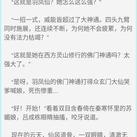
“这就是羽凤仙？她怎么这么强？”
“一招一式，威能皆超过了大神通。四头九臂
同时施展，还连续不断，为何她不会疲累，为何
没有法力枯竭？”
“这就是她在西方灵山修行的佛门神通吗？太
强大了。”
“是呀，羽凤仙的佛门神通打得众玄门大仙哭
爹喊娘，死伤惨重...
“好！开始！”看着双目含春倚在秦寒怀里的苏
媚娘，吕成栋眼睛抽搐，咬牙说道。
现在的云天，仙风道骨，一双眼睛，清澈无