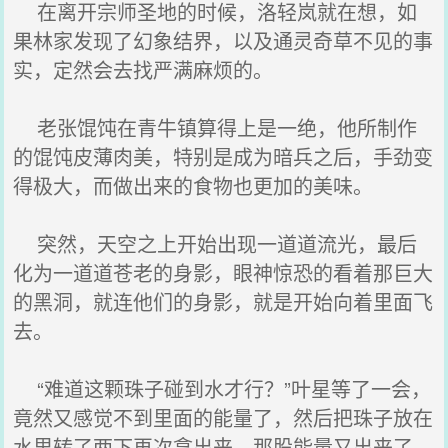
在离开宗师圣地的时候，洛轻岚就在想，如
果林家发现了幻象结界，以及通灵奇草不见的事
实，定然会去找严满麻烦的。
老张馄饨在青牛镇算得上是一绝，他所制作
的馄饨皮薄肉美，特别是成为暗兵之后，手劲变
得极大，而做出来的食物也更加的美味。
突然，天空之上开始出现一道道流光，最后
化为一道道苍老的身影，眼神惊恐的看着那巨大
的黑洞，就连他们的身影，就是开始向着里面飞
去。
“难道这颗珠子碰到水才行？”叶星等了一会，
竟然又感觉不到里面的能量了，然后把珠子放在
水里转了两下再次拿出来，那股能量又出来了。