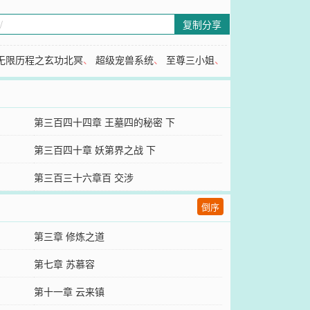
复制分享
无限历程之玄功北冥
、
超级宠兽系统
、
至尊三小姐
、
第三百四十四章 王墓四的秘密 下
第三百四十章 妖第界之战 下
第三百三十六章百 交涉
倒序
第三章 修炼之道
第七章 苏慕容
第十一章 云来镇