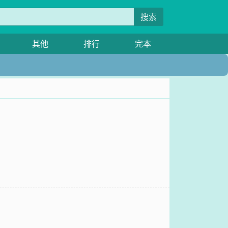
搜索
其他
排行
完本