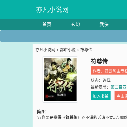
亦凡小说网
首页
玄幻
武侠
亦凡小说网
>
都市小说
> 符尊传
符尊传
作者：
苍云阁主专
状态：连载
最新章节：
第三百四
加入书架
点击
简介：
"/>
您要是觉得《
符尊传
》还不错的话请不要忘记向