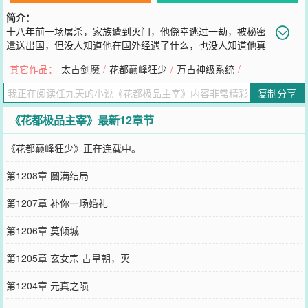
简介：
十八年前一场屠杀，家族遭到灭门，他侥幸逃过一劫，被秘密
遣送出国，但没人知道他在国外经遇了什么，也没人知道他真
正的来历，也没有人知道他有多大的能耐。回国当天，就被逼婚，与
其它作品：
太古剑魔
/
花都巅峰狂少
/
万古神级系统
/
跨国集团的美女总裁荒谬的结婚了，于是成了有名无实的夫妻。更苦
逼的是在酒店开个房间还遭遇了天大的乌龙，因走错房间，来了一场
复制分享
莫名的邂逅。次日清晨，他被美女总裁老婆安排在了一所有名的大
学，复仇之路就从那所大学开始。殊不知被他邂逅的美女确是那所大
《花都极品主宰》最新12章节
学的老师……
您要是觉得《
花都极品主宰
》还不错的话请不要忘记向您QQ群和微博
《花都巅峰狂少》正在连载中。
微信里的朋友推荐哦！
第1208章 圆满结局
第1207章 补你一场婚礼
第1206章 莫倾城
第1205章 玄女宗 古皇朝，灭
第1204章 元真之陨