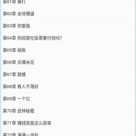
第61章 暴打
第62章 全场懵逼
第63章 你娶我
第64章 你回家吃饭需要付钱吗？
第65章 结账
第66章 买爆米花
第67章 跳楼
第68章 救人不落好
第69章 一个亿
第70章 武林秘籍
第71章 赚钱就是这么容易
第72章 满满一书包