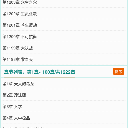
第1203章 众生之念
第1202章 生灵涂炭
第1201章 苍生遭劫
第1200章 不可抗衡
第1199章 大决战
第1198章 黎奉天
章节列表，第1章~ 100章/共1222章
倒序
第1章 天大的乌龙
第2章 凌沫熙
第3章 入学
第4章 人中极品