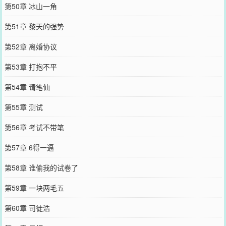
第50章 冰山一角
第51章 黎天的强势
第52章 离婚协议
第53章 打抱不平
第54章 请笔仙
第55章 测试
第56章 考试不带笔
第57章 6得一逼
第58章 谁偷我的试卷了
第59章 一块两毛五
第60章 司徒浩