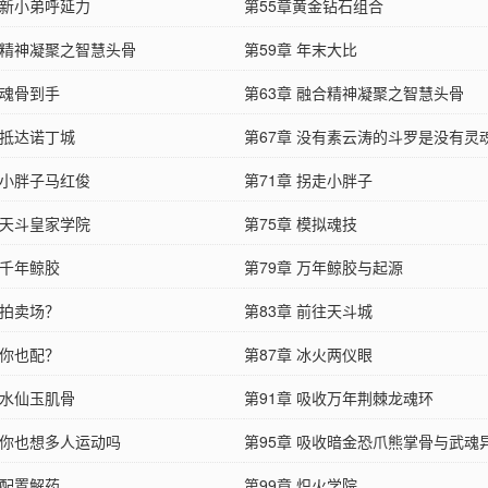
 新小弟呼延力
第55章黄金钻石组合
章 精神凝聚之智慧头骨
第59章 年末大比
 魂骨到手
第63章 融合精神凝聚之智慧头骨
 抵达诺丁城
第67章 没有素云涛的斗罗是没有灵
 小胖子马红俊
第71章 拐走小胖子
 天斗皇家学院
第75章 模拟魂技
 千年鲸胶
第79章 万年鲸胶与起源
 拍卖场？
第83章 前往天斗城
 你也配？
第87章 冰火两仪眼
 水仙玉肌骨
第91章 吸收万年荆棘龙魂环
章 你也想多人运动吗
第95章 吸收暗金恐爪熊掌骨与武魂
 配置解药
第99章 炽火学院