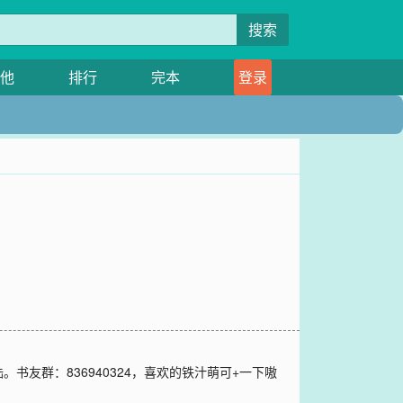
搜索
他
排行
完本
登录
友群：836940324，喜欢的铁汁萌可+一下嗷