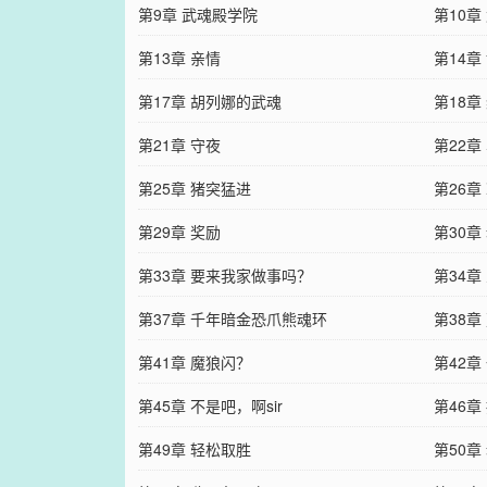
第9章 武魂殿学院
第10章
第13章 亲情
第14章
第17章 胡列娜的武魂
第18章
第21章 守夜
第22
第25章 猪突猛进
第26章
第29章 奖励
第30章
第33章 要来我家做事吗？
第34章
第37章 千年暗金恐爪熊魂环
第38
第41章 魔狼闪？
附魂骨
第42章
第45章 不是吧，啊sir
第46章
第49章 轻松取胜
第50章