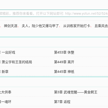
、
神剑天涯
、
夫人，陆少他又爆马甲了
、
从训练家开始打卡
、
且乘风
章 一出好戏
第453章 休整
章 萧尘宇和王圣的结局
第449章 离开
章 新章
第445章 神祇
七大供奉
第3章 武魂觉醒——黄金鳄王
第一魂环
第7章 返程