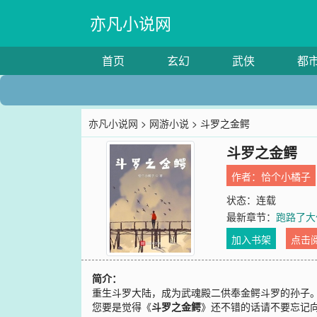
亦凡小说网
首页
玄幻
武侠
都
亦凡小说网
>
网游小说
> 斗罗之金鳄
斗罗之金鳄
作者：
恰个小橘子
状态：连载
最新章节：
跑路了大
加入书架
点击
简介：
重生斗罗大陆，成为武魂殿二供奉金鳄斗罗的孙子。
您要是觉得《
斗罗之金鳄
》还不错的话请不要忘记