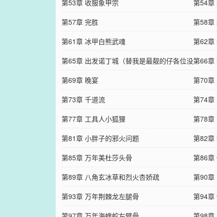
第53章 收服象甲宗
第54章
第57章 完胜
第58
第61章 冰甲白熊武魂
第62章
第65章 出发诺丁城（替我是最靓的仔各位没
第66章
意见吧hxd的加更嗷）
第69章 晚宴
第70章
第73章 千道流
第74章
第77章 工具人小狐狸
第78章
第81章 小胖子的邪火问题
第82章
第85章 万年美杜莎头骨
第86章
第89章 八角玄冰草和烈火杏娇疏
第90章
第93章 万年荆棘龙左腿骨
第94
第97章 万年海蝰蛇左臂骨
第98章