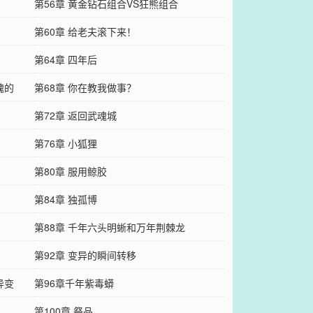
第56章 黄金钻石组合VS狂熊组合
第60章 给老夫滚下来！
第64章 四年后
魂的
第68章 你在教我做事？
第72章 返回武魂城
第76章 小狐狸
第80章 服用鲸胶
第84章 独孤博
第88章 千年六头明蜥和万年荆棘龙
第92章 变异的瞬间转移
异变
第96章千年紫毒蟒
第100章 祭品