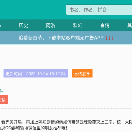
市
历史
网游
科幻
言情
其
追看新章节，下载本站客户端无广告APP
↓↓↓
更新时间：2025-10-04 15:12:24
直达底部
伙
阅读
看完美开局，再加上熟知剧情的他如何带领武魂殿覆灭上三宗，统一大陆。书
向您QQ群和微博微信里的朋友推荐哦！