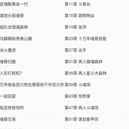
 武魂殿黄金一代
第11章 斗兽台
 谋划头部魂骨
第15章 舔狗啊焱
 组队去猎魂森林
第19章 张萍
章 乌鳞蟒和黑角山猪
第23章 十万年魂骨技能
 冰火魔虎
第27章 出手
 魂骨归属
第31章 再入猎魂森林
 人形打桩机？
第35章 再入星斗大森林
章 万年暗金恐爪熊右臂骨和千年恐爪外
第39章 斗魂场
 一起回家
第43章 恰熊掌
 拟态修炼场所
第47章 再入斗魂场
 魂骨交易
第51章 谋划象甲宗