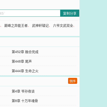
复制分享
去
、
巅峰之异能王者
、
武神轩辕记
、
六爷文武双全
、
第452章 融合完成
第448章 尾声
第444章 生命之火
倒序
第4章 爷孙夜谈
第8章 十万年魂骨