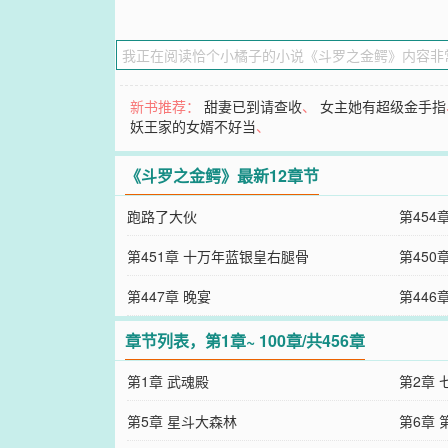
新书推荐：
甜妻已到请查收
、
女主她有超级金手指
妖王家的女婿不好当
、
《斗罗之金鳄》最新12章节
跑路了大伙
第454
第451章 十万年蓝银皇右腿骨
第450
第447章 晚宴
第446
章节列表，第1章~ 100章/共456章
第1章 武魂殿
第2章 
第5章 星斗大森林
第6章 