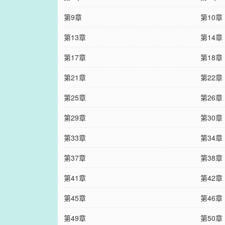
第9章
第10章
第13章
第14章
第17章
第18章
第21章
第22章
第25章
第26章
第29章
第30章
第33章
第34章
第37章
第38章
第41章
第42章
第45章
第46章
第49章
第50章