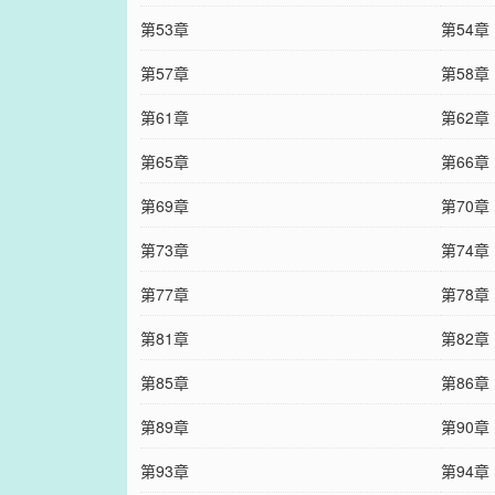
第53章
第54章
第57章
第58章
第61章
第62章
第65章
第66章
第69章
第70章
第73章
第74章
第77章
第78章
第81章
第82章
第85章
第86章
第89章
第90章
第93章
第94章