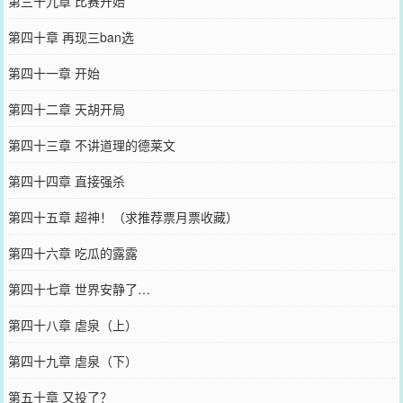
第三十九章 比赛开始
第四十章 再现三ban选
第四十一章 开始
第四十二章 天胡开局
第四十三章 不讲道理的德莱文
第四十四章 直接强杀
第四十五章 超神！（求推荐票月票收藏）
第四十六章 吃瓜的露露
第四十七章 世界安静了…
第四十八章 虐泉（上）
第四十九章 虐泉（下）
第五十章 又投了？