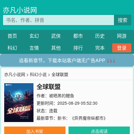
亦凡小说网
搜索
首页
玄幻
武侠
都市
历史
网游
科幻
言情
其他
排行
完本
登录
追看新章节，下载本站客户端无广告APP
↓↓↓
亦凡小说网
>
科幻小说
> 全球联盟
全球联盟
作者：
被晒黑的鲤鱼
更新时间：2025-08-29 05:52:30
状态：连载
最新章节：
新书：《异界魔帝纵都市》
加入书架
点击阅读