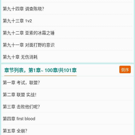
第九十四章 调查陈晓？
第九十三章 1v2
第九十二章 亚索的冰霜之锤
第九十一章 对面打野的意识
第九十章 无伤消耗
章节列表，第1章~ 100章/共101章
倒序
第一章 考试，联盟？
第二章 联盟 实战！
第三章 击败他们呢？
第四章 first blood
第五章 全崩？