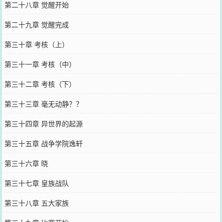
第二十八章 觉醒开始
第二十九章 觉醒完成
第三十章 考核（上）
第三十一章 考核（中）
第三十二章 考核（下）
第三十三章 毫无动静？？
第三十四章 异世界的起源
第三十五章 战争学院逸轩
第三十六章 晓
第三十七章 皇族战队
第三十八章 五大家族