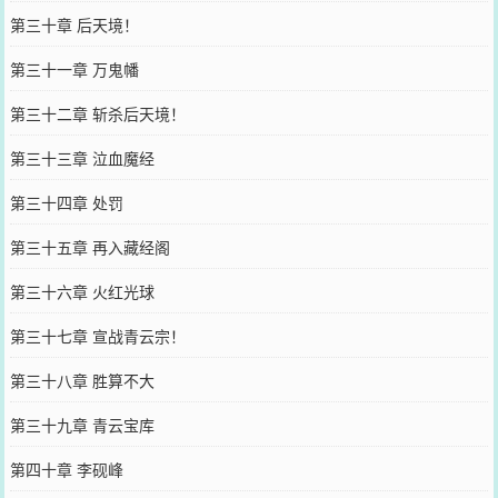
第三十章 后天境！
第三十一章 万鬼幡
第三十二章 斩杀后天境！
第三十三章 泣血魔经
第三十四章 处罚
第三十五章 再入藏经阁
第三十六章 火红光球
第三十七章 宣战青云宗！
第三十八章 胜算不大
第三十九章 青云宝库
第四十章 李砚峰