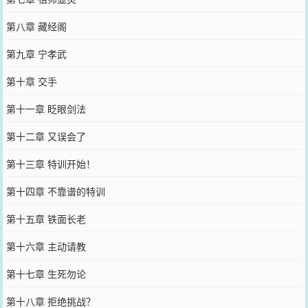
第八章 藏经阁
第九章 宁孝武
第十章 交手
第十一章 眨眼剑法
第十二章 又误会了
第十三章 特训开始！
第十四章 不靠谱的特训
第十五章 铁面长老
第十六章 主动请教
第十七章 生死勿论
第十八章 拒绝挑战？