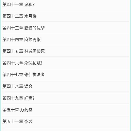
第四十一章 议和？
第四十二章 水月楼
第四十三章 霸道的倪爷
第四十四章 麻烦再临
第四十五章 林咸英惨死
第四十六章 杀倪祐斌！
第四十七章 修仙执法者
第四十八章 误会
第四十九章 奸商？
第五十章 万药堂
第五十一章 夜袭