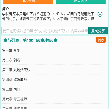
简介：
李长青原本只是山下普普通通的一个凡人，却因为马贼屠戮了
他的村子，被青云宗的弟子救下，进入了修仙宗门青云宗，但
他根骨奇差无比，修炼十年也无法练成青云诀，而就是这样一个人
物，却修炼起了无阶功法，九域焚剑诀，且看他如何担负宗门复兴大
复制分享
任，如何能纵横三界之间！
您要是觉得《
九域焚天诀
》还不错的话请不要忘记向您QQ群和微博微
章节列表，第1章~ 56章/共56章
倒序
信里的朋友推荐哦！
第一章 黑剑
第二章 剑老
第三章 九域焚天诀
第四章 猎妖取丹
第五章 内门
第六章 青云祖师
第七章 祖师显灵