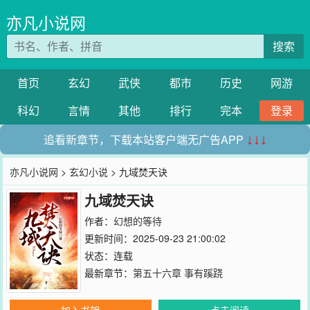
亦凡小说网
搜索
首页
玄幻
武侠
都市
历史
网游
科幻
言情
其他
排行
完本
登录
追看新章节，下载本站客户端无广告APP
↓↓↓
亦凡小说网
>
玄幻小说
> 九域焚天诀
九域焚天诀
作者：
幻想的等待
更新时间：2025-09-23 21:00:02
状态：连载
最新章节：
第五十六章 事有蹊跷
加入书架
点击阅读