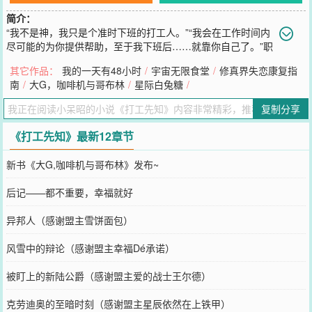
简介：
“我不是神，我只是个准时下班的打工人。”“我会在工作时间内
尽可能的为你提供帮助，至于我下班后……就靠你自己了。”职
场+神祗+种田+一点点恋爱文。大概吧。
其它作品：
我的一天有48小时
/
宇宙无限食堂
/
修真界失恋康复指
您要是觉得《
打工先知
》还不错的话请不要忘记向您QQ群和微博微信
南
/
大G，咖啡机与哥布林
/
星际白兔糖
/
里的朋友推荐哦！
复制分享
《打工先知》最新12章节
新书《大G,咖啡机与哥布林》发布~
后记——都不重要，幸福就好
异邦人（感谢盟主雪饼面包）
风雪中的辩论（感谢盟主幸福Dé承诺）
被盯上的新陆公爵（感谢盟主爱的战士王尔德）
克劳迪奥的至暗时刻（感谢盟主星辰依然在上铁甲）