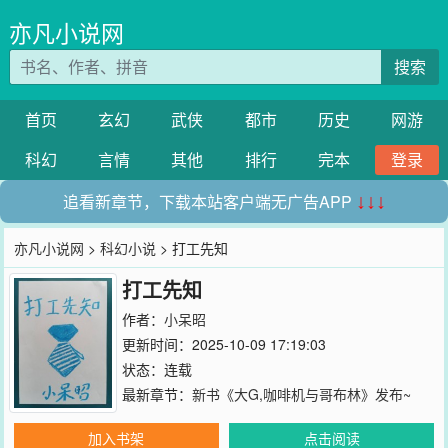
亦凡小说网
搜索
首页
玄幻
武侠
都市
历史
网游
科幻
言情
其他
排行
完本
登录
追看新章节，下载本站客户端无广告APP
↓↓↓
亦凡小说网
>
科幻小说
> 打工先知
打工先知
作者：
小呆昭
更新时间：2025-10-09 17:19:03
状态：连载
最新章节：
新书《大G,咖啡机与哥布林》发布~
加入书架
点击阅读