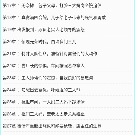
第17章 ：无奈摊上包子父母，打脸三大妈向全院追债
第18章 ：真禽满四合院，儿子给老子带来的底气和勇敢
第19章 出发报到，欺负老实人老领导的震怒
第20章 ：惊现光荣时代，白玲多门三儿
第21章 ：特殊大队任命，准备针对禽兽们的大动作
第22章 ：娄厂长的惊惧，车间按照名单拿人
第23章 ：工人师傅们的震惊，自我良好的易忠海
第24章 ：幻想出去复仇，吓破胆的三大爷
第25章 ：抗拒审问，一大妈二大妈下跪求情
第26章 ：抠门三大妈，聋老太太走关系碰壁
第27章 事情严重超出想象可能要枪毙，唐主任的注意