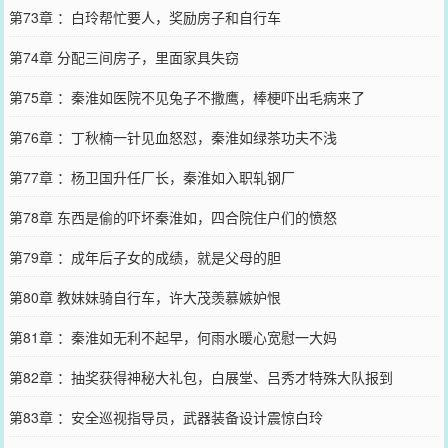
第73章 ：白玲帮忙要人，奖励房子和自行车
第74章 分配三间房子，里面家具失窃
第75章 ：秦淮如医院不见兔子不撒鹰，棒梗吓出毛病来了
第76章 ：丁秋楠一针见血怒怼，秦淮如绿茶功夫不浅
第77章 ：杨卫国升任厂长，秦淮如入职轧钢厂
第78章 东西是偷的吓坏秦淮如，四合院住户们的愤怒
第79章 ：成年后子女的成绩，就是父母的胆
第80章 教妹妹骑自行车，许大茂羡慕嫉妒恨
第81章 ：秦淮如无利不起早，何雨水暖心宽慰一大妈
第82章 ：抽奖获得神秘大礼包，白展堂、吕秀才特殊大队报到
第83章 ：安全巡视指导员，武器装备设计震惊白玲