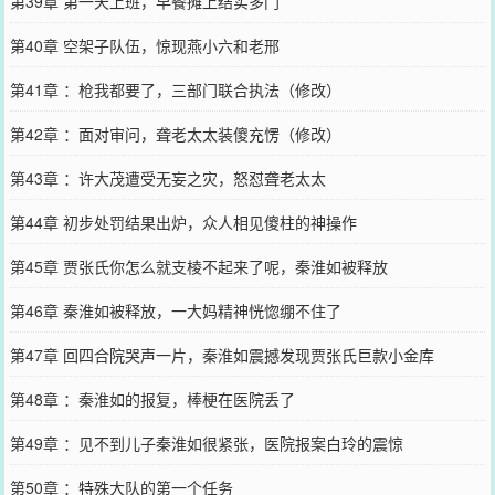
第39章 第一天上班，早餐摊上结实多门
第40章 空架子队伍，惊现燕小六和老邢
第41章 ：枪我都要了，三部门联合执法（修改）
第42章 ：面对审问，聋老太太装傻充愣（修改）
第43章 ：许大茂遭受无妄之灾，怒怼聋老太太
第44章 初步处罚结果出炉，众人相见傻柱的神操作
第45章 贾张氏你怎么就支棱不起来了呢，秦淮如被释放
第46章 秦淮如被释放，一大妈精神恍惚绷不住了
第47章 回四合院哭声一片，秦淮如震撼发现贾张氏巨款小金库
第48章 ：秦淮如的报复，棒梗在医院丢了
第49章 ：见不到儿子秦淮如很紧张，医院报案白玲的震惊
第50章 ：特殊大队的第一个任务