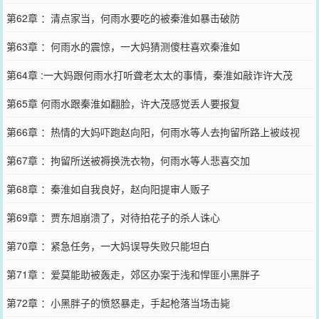
第62章 ：清点家当，何雨水要吃的被秦淮如暴击破防
第63章 ：何雨水的震惊，一大妈猜测傻柱喜欢秦淮如
第64章 :一大妈跟何雨水打听聋老太太的事情，秦淮如敲诈许大茂
第65章 何雨水跟秦淮如翻脸，许大茂感觉丢人要报复
第66章 ：热情的大妈吓跑赵向阳，何雨水等人去拘留所路上被歧视
第67章 ：拘留所送被褥换洗衣物，何雨水等人悲喜交加
第68章 ：秦淮如自我良好，赵向阳提审人贩子
第69章 ：贾东旭崩溃了，对待拍花子的杀人诛心
第70章 ：紧急任务，一大妈误导失败只能坦白
第71章 ：爱莫能助被轰走，郊区办案于浅和悍匪小黑胖子
第72章 ：小黑胖子的愤怒暴走，手起枪落当场击毙