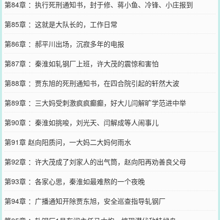
第84章 ：执行死刑通知书，封于修、蒋小鱼、冷锋、小庄报到
第85章 ：这就是大队长的，工作日常
第86章 ：郝平川出场，沉寂多年的电报
第87章 ：秦淮如轧钢厂上班，许大茂的震惊和害怕
第88章 ：贾东旭的死刑通知书，在四合院引起的轩然大波
第89章 ：三大妈受刺激疯疯癫癫，好大儿闫解旷学范进中举
第90章 ：秦淮如挑唆，刘光天、闫解成等人闹事儿
第91章 赵向阳质问，一大妈二大妈何雨水
第92章 ：许大茂成了刘家人的出气筒，赵向阳再劝善良父母
第93章 ：各家心思，秦淮如最难熬的一个夜晚
第94章 ：广播通知开除贾东旭，安全巡查指导轧钢厂