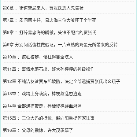
第6章 ：街道警局来人，贾张氏恶人先告状
第7章 ：质问唐主任，易忠海三位大爷吓了个半死
第8章 ：打碎易忠海的骄傲，头铁不配合的贾张氏
第9章 分别问话傻柱做假证，一片煮熟的鸡蛋壳所带来的反转
第10章 ：疯狂狡辩，傻柱得罪全院人
第11章 ：事情水落石出，好大孙棒梗的神级操作
第12章 不纯洁友谊贾东旭破防，决定全部逮捕贾张氏出幺蛾子
第13章 ：戏精上身装病，棒梗趁乱想逃跑
第14章 全部逮捕带走，棒梗惨样鲜血淋漓
第15章 ：三位大妈的担忧，赵向阳重提何家往事
第16章 ：父母的震惊，许大茂羡慕了