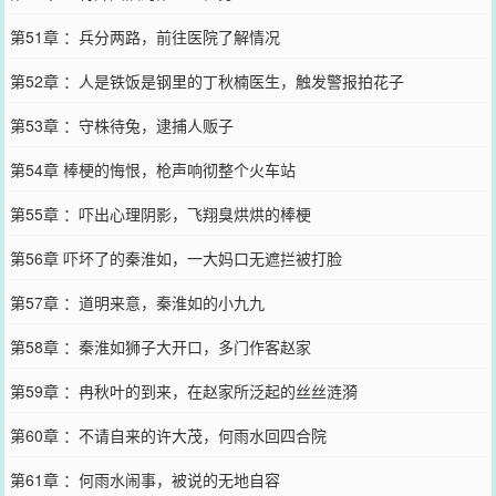
第51章 ：兵分两路，前往医院了解情况
第52章 ：人是铁饭是钢里的丁秋楠医生，触发警报拍花子
第53章 ：守株待兔，逮捕人贩子
第54章 棒梗的悔恨，枪声响彻整个火车站
第55章 ：吓出心理阴影，飞翔臭烘烘的棒梗
第56章 吓坏了的秦淮如，一大妈口无遮拦被打脸
第57章 ：道明来意，秦淮如的小九九
第58章 ：秦淮如狮子大开口，多门作客赵家
第59章 ：冉秋叶的到来，在赵家所泛起的丝丝涟漪
第60章 ：不请自来的许大茂，何雨水回四合院
第61章 ：何雨水闹事，被说的无地自容