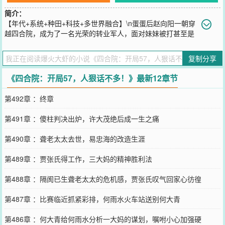
简介：
【年代+系统+种田+科技+多世界融合】\n蛋蛋后赵向阳一朝穿
越四合院，成为了一名光荣的转业军人，面对妹妹被打甚至是
诬陷成贼，顿时怒了，直接动手暴打贾东旭，踹飞贾张氏，打的傻柱
成了猪头，怒怼三位大爷，报警绝不姑息！\n面对这个百废待兴，科
复制分享
技凋敝，国外技术突飞猛进，势要奋起直追，乃至于超越的峥嵘岁
月……\n赵向阳惊奇的发现，这个世界不仅有四合院里的那群禽兽，
《四合院：开局57，人狠话不多！》最新12章节
还有燕小六、老邢、赵刚、李云龙、何幸福、小庄、何晨光、许三
多、谢广坤、马大帅、范德彪……
第492章 ：终章
您要是觉得《
四合院：开局57，人狠话不多！
》还不错的话请不要忘
记向您QQ群和微博微信里的朋友推荐哦！
第491章 ：傻柱判决出炉，许大茂绝后成一生之痛
第490章 ：聋老太太去世，易忠海的改造生涯
第489章 ：贾张氏得工作，三大妈的精神胜利法
第488章 ：隔阂已生聋老太太的危机感，贾张氏叹气回家心彷徨
第487章 ：比赛临近抓紧彩排，何雨水火车站送别何大青
第486章 ：何大青给何雨水分析一大妈的谋划，嘱咐小心加强硬