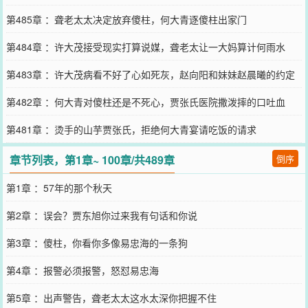
第485章 ：聋老太太决定放弃傻柱，何大青逐傻柱出家门
第484章 ：许大茂接受现实打算说媒，聋老太让一大妈算计何雨水
第483章 ：许大茂病看不好了心如死灰，赵向阳和妹妹赵晨曦的约定
第482章 ：何大青对傻柱还是不死心，贾张氏医院撒泼摔的口吐血
第481章 ：烫手的山芋贾张氏，拒绝何大青宴请吃饭的请求
章节列表，第1章~ 100章/共489章
倒序
第1章 ：57年的那个秋天
第2章 ：误会？贾东旭你过来我有句话和你说
第3章 ：傻柱，你看你多像易忠海的一条狗
第4章 ：报警必须报警，怒怼易忠海
第5章 ：出声警告，聋老太太这水太深你把握不住