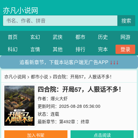
亦凡小说网
搜索
首页
玄幻
武侠
都市
历史
网游
科幻
言情
其他
排行
完本
登录
追看新章节，下载本站客户端无广告APP
↓↓↓
亦凡小说网
>
都市小说
> 四合院：开局57，人狠话不多！
四合院：开局57，人狠话不多！
作者：
爆火大虾
更新时间：2025-08-28 05:36:00
状态：连载
最新章节：
第492章 ：终章
加入书架
点击阅读