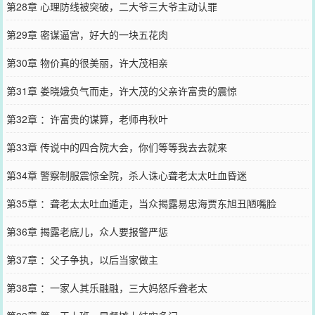
第28章 心理防线被突破，二大爷三大爷主动认罪
第29章 密谋逼宫，好大的一块五花肉
第30章 物价真的很美丽，许大茂相亲
第31章 娄晓娥负气而走，许大茂的父亲许富贵的震惊
第32章 ：许富贵的谋算，老师冉秋叶
第33章 传说中的四合院大会，你们等等我去去就来
第34章 警察制服震惊全院，杀人诛心聋老太太吐血昏迷
第35章 ：聋老太太吐血遁走，当众揭露易忠海贾东旭丑陋嘴脸
第36章 揭露老底儿，众人要报警严惩
第37章 ：父子争执，以后当家做主
第38章 ：一家人其乐融融，三大妈怒斥聋老太