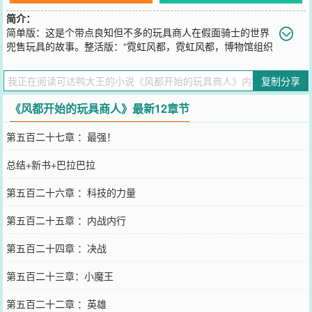
简介：
简单版：这是个带点良知但不多的玩具商人在假面骑士的世界
兜售玩具的故事。整活版：“霓虹风都，霓虹风都，博物馆组织
倒闭了，王八蛋王八蛋老板园咲琉兵卫，带着他的小猫咪跑了我们没
有没有没有办法办法拿着记忆体抵工资工资原价都是100多200多300
复制分享
多的记忆体统统20块20块20块统统20块统统统统统统20块。唉，小
妹妹别走啊！我们除了售卖记忆体之外，还有硬币，开关，戒指，小
《风都开始的玩具商人》最新12章节
水果啊！这也不要的话，瓶子，玩具卡带，眼珠子什么的我们也都有
啊！“&quot;阿瑟，你们抓我干什么，我就是玩具商人啊！“
第五百二十七章 ：最强！
您要是觉得《
风都开始的玩具商人
》还不错的话请不要忘记向您QQ群
和微博微信里的朋友推荐哦！
总结+新书+巴拉巴拉
第五百二十六章 ：科技的力量
第五百二十五章 ：内战内行
第五百二十四章 ：决战
第五百二十三章：小魔王
第五百二十二章 ：英雄