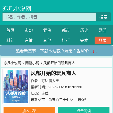
亦凡小说网
搜索
首页
玄幻
武侠
都市
历史
网游
科幻
言情
其他
排行
完本
登录
追看新章节，下载本站客户端无广告APP
↓↓↓
亦凡小说网
>
网游小说
> 风都开始的玩具商人
风都开始的玩具商人
作者：
可达鸭大王
更新时间：2025-09-18 01:01:30
状态：连载
最新章节：
第五百二十七章 ：最强！
加入书架
点击阅读