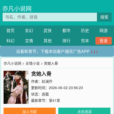
亦凡小说网
搜索
首页
玄幻
武侠
都市
历史
网游
科幻
言情
其他
排行
完本
登录
追看新章节，下载本站客户端无广告APP
↓↓↓
亦凡小说网
>
言情小说
> 贪她入骨
贪她入骨
作者：
赵澜乔
更新时间：2026-06-02 23:56:23
状态：连载
最新章节：
第41章
加入书架
点击阅读