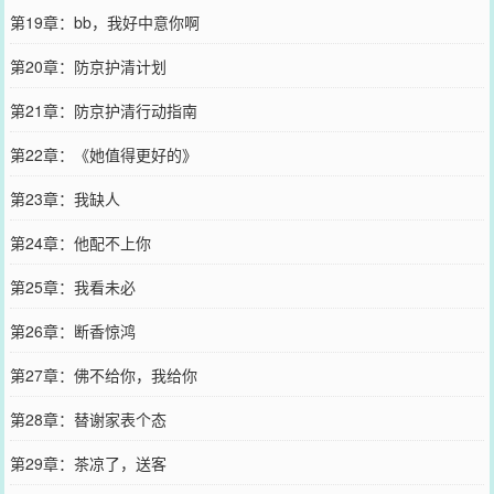
第19章：bb，我好中意你啊
第20章：防京护清计划
第21章：防京护清行动指南
第22章：《她值得更好的》
第23章：我缺人
第24章：他配不上你
第25章：我看未必
第26章：断香惊鸿
第27章：佛不给你，我给你
第28章：替谢家表个态
第29章：茶凉了，送客