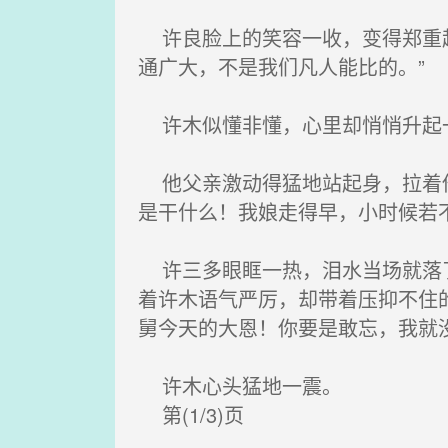
许良脸上的笑容一收，变得郑重起
通广大，不是我们凡人能比的。”
许木似懂非懂，心里却悄悄升起
他父亲激动得猛地站起身，拉着他
是干什么！我娘走得早，小时候若
许三多眼眶一热，泪水当场就落了
着许木语气严厉，却带着压抑不住
舅今天的大恩！你要是敢忘，我就
许木心头猛地一震。
第(1/3)页