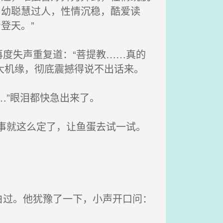
自幼聪慧过人，性情沉稳，酷爱读
登天。”
度失声重复道：“菩提教……真的
大机缘，彻底震撼得说不出话来。
…”眼泪都快急出来了。
事就这么定了，让鱼蛋去试一试。
过。他犹豫了一下，小声开口问：