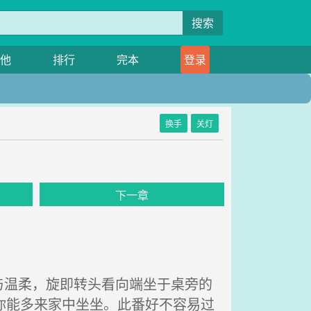
搜索
他
排行
完本
登录
换手
关灯
下一章
温柔，旋即转头看向端坐于桌旁的
你能多来家中坐坐。此番好不容易过