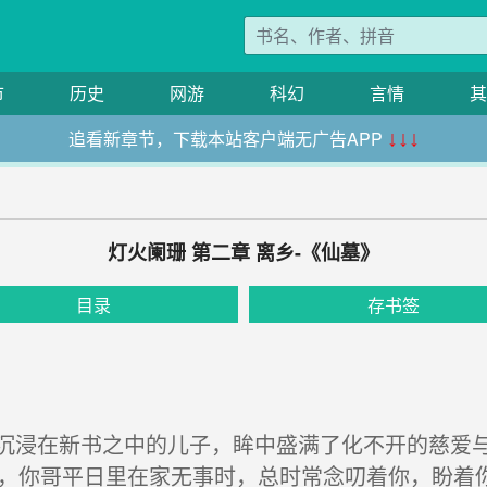
市
历史
网游
科幻
言情
其
追看新章节，下载本站客户端无广告APP
↓↓↓
灯火阑珊 第二章 离乡-《仙墓》
目录
存书签
浸在新书之中的儿子，眸中盛满了化不开的慈爱与
良，你哥平日里在家无事时，总时常念叨着你，盼着