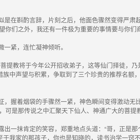
是在斟酌言辞，片刻之后，他面色骤然变得严肃起
望你们之外，我还有一件极为重要的事情要与你们商
微一紧，连忙凝神倾听。
菩提教将于今年公开招收弟子，这等仙门择徒，乃
借族中声望与积累，争取到了三个珍贵的推荐名额
，握着烟袋的手骤然一紧，神色瞬间变得激动无比
，可是那传说之中汇聚天下仙人、神通广大的菩提教
出一抹肯定的笑容，郑重地点头道：“哥，正是那
至于我家的那孩子，你也是知晓的，读书治学一窍