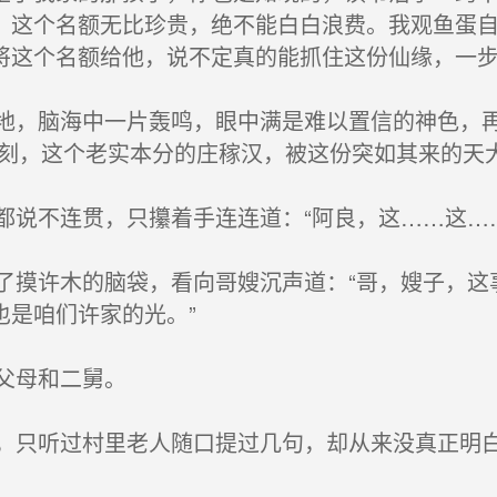
。这个名额无比珍贵，绝不能白白浪费。我观鱼蛋
将这个名额给他，说不定真的能抓住这份仙缘，一步
，脑海中一片轰鸣，眼中满是难以置信的神色，再
一刻，这个老实本分的庄稼汉，被这份突如其来的天
说不连贯，只攥着手连连道：“阿良，这……这…
摸许木的脑袋，看向哥嫂沉声道：“哥，嫂子，这
也是咱们许家的光。”
父母和二舅。
只听过村里老人随口提过几句，却从来没真正明白