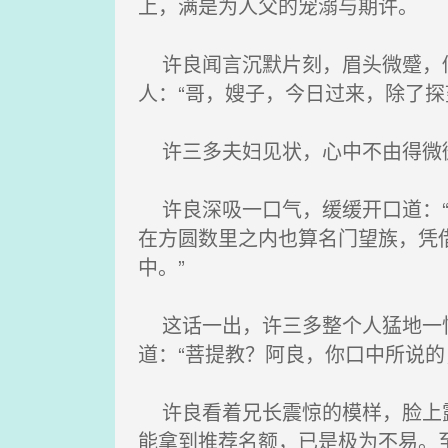
上，满是为人父的宠溺与期许。
许良闻言沉默片刻，眉头微蹙，似
人：“哥，嫂子，今日过来，除了探
许三多夫妇见状，心中不由得微
许良深吸一口气，缓缓开口道：“
在方圆数里之内也算名门望族，凭
中。”
这话一出，许三多整个人猛地一怔
道：“菩提教？阿良，你口中所说的
许良看着兄长震惊的模样，脸上露
能拿到推荐名额，已是极为不易。