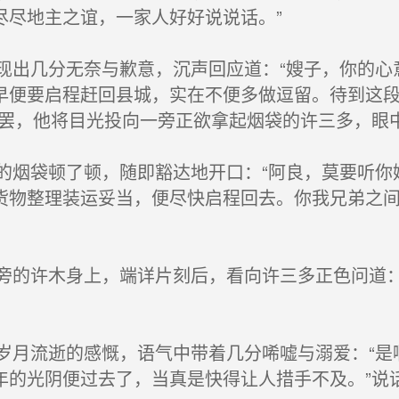
尽尽地主之谊，一家人好好说说话。”
出几分无奈与歉意，沉声回应道：“嫂子，你的心
早便要启程赶回县城，实在不便多做逗留。待到这
说罢，他将目光投向一旁正欲拿起烟袋的许三多，眼
烟袋顿了顿，随即豁达地开口：“阿良，莫要听你
货物整理装运妥当，便尽快启程回去。你我兄弟之
的许木身上，端详片刻后，看向许三多正色问道：
月流逝的感慨，语气中带着几分唏嘘与溺爱：“是
年的光阴便过去了，当真是快得让人措手不及。”说