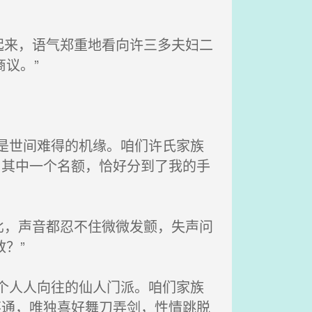
来，语气郑重地看向许三多夫妇二
议。”
是世间难得的机缘。咱们许氏家族
，其中一个名额，恰好分到了我的手
，声音都忍不住微微发颤，失声问
？”
个人人向往的仙人门派。咱们家族
不通，唯独喜好舞刀弄剑，性情跳脱