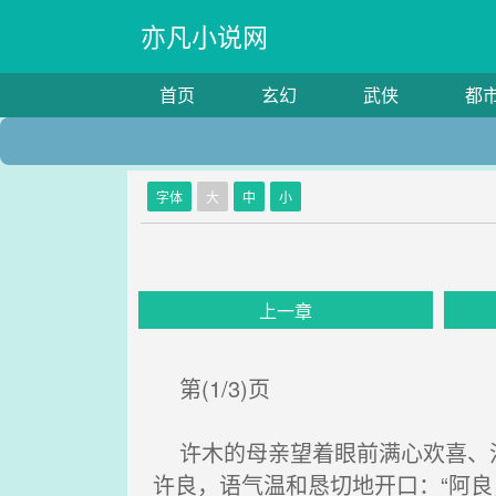
亦凡小说网
首页
玄幻
武侠
都
字体
大
中
小
上一章
第(1/3)页
许木的母亲望着眼前满心欢喜、沉
许良，语气温和恳切地开口：“阿