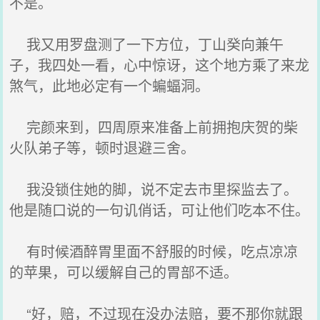
不是。
我又用罗盘测了一下方位，丁山癸向兼午
子，我四处一看，心中惊讶，这个地方乘了来龙
煞气，此地必定有一个蝙蝠洞。
完颜来到，四周原来准备上前拥抱庆贺的柴
火队弟子等，顿时退避三舍。
我没锁住她的脚，说不定去市里探监去了。
他是随口说的一句讥俏话，可让他们吃本不住。
有时候酒醉胃里面不舒服的时候，吃点凉凉
的苹果，可以缓解自己的胃部不适。
“好，赔，不过现在没办法赔，要不那你就跟