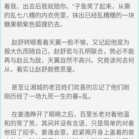
着我，出去后我就赔你。”子鱼笑了起来，从撕
的乱七八糟的内衣兜里，抹出已经乱糟糟的一块
糖果朝紫色狐狸扔去。
赵舒转眼看着天翼一脸不愉，又记起他是为
报大仇而随自己，赵舒若与孔明联合，势必不能
再与赵云为敌，天翼自然不高兴。究竟该何去何
从，着实让赵舒颇费思量。
甚至让湘城的老百姓们欢喜的忘记了他们刚
刚历经了一场九死一生的暴=乱。
在姜逸睁开了眼睛之后，百里长老对着他温
和的笑了笑，其间并没有言语，只是简单的对着
他招了招手。姜逸会意，赶紧揭开身上盖着的兽