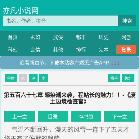
亦凡小说网
搜索
首页
玄幻
武侠
都市
历史
网游
科幻
言情
其他
排行
完本
登录
追看新章节，下载本站客户端无广告APP
↓↓↓
字体
大
中
小
换手
关灯
第五百六十七章 感染潮来袭，程站长的魅力！！-《废
土边境检查官》
上一章
目录
存书签
下一章
气温不断回升，漫天的风雪一连下了五天才
终于有了停歇的趋势。