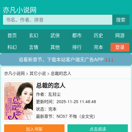
亦凡小说网
搜索
首页
玄幻
武侠
都市
历史
网游
科幻
言情
其他
排行
完本
登录
追看新章节，下载本站客户端无广告APP
↓↓↓
亦凡小说网
>
其它小说
> 总裁的恋人
总裁的恋人
作者：
乱轻尘
更新时间：2025-11-25 11:48:48
状态：完本
最新章节：
NO57 不悔（全文完）
加入书架
点击阅读