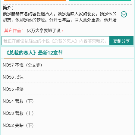
简介：
他是赫赫有名的容氏继承人，她是落魄人家的长女，她是他的
初恋，他却是她的梦魇。分开七年后，两人意外重逢，他开始
费尽心思布阵设局，终以一纸契约将她牢牢绑缚在身边。从此，她不
其它作品：
亿万大亨要够了没
/
但成了他的专属煮饭婆，还被他里里外外吃得干干净净……当一切伪
装揭去层层面纱，当所有真相渐渐浮出水面，她方才知道，原来年少
复制分享
时的那次相遇，他早就情根深种；原来那一年仲夏雨夜，她的不告而
别令他痛苦经年；原来七年的物换星移，他早已恋她如痴
《总裁的恋人》最新12章节
您要是觉得《
总裁的恋人
》还不错的话请不要忘记向您QQ群和微博微
信里的朋友推荐哦！
NO57 不悔（全文完）
NO56 以沫
NO55 相濡
NO54 营救（下）
NO53 营救（上）
NO52 失踪（下）