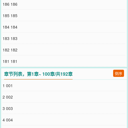
人，全普通话行文，偶尔骂人加一两句粤语，都看得懂。*预收文
186 186
*《港城开局我成了小妾》开局穿成了五十年代香江大佬周熹年的小
妾。方静和在灯下看着周熹年英俊的脸、厚实的胸肌以及八块腹肌。
185 185
那就……先享用一下？试用结果果然身心舒畅，但碍于现在她的身份
是他的妾，便娇滴滴的夸赞：“老爷好坏哦，让人家那么累。”作为新
184 184
时代打工人，当妾的时候就好好干，让开工资的老板身心愉悦。但私
底下则是挽起袖子玩命学习，偷偷考上了TOP1港城大学。完成了从依
183 183
附男人的小妾到商行高级经理人的转变。挥一挥手，跟周熹年say拜
拜。“忘了告诉你，老娘可以睡你，但不会给人当妾。”*许久之后，方
182 182
静和已经成为地产公司的董事长，拎着一皮箱的现金去找周熹年买地
皮。周熹年：“除了买我的地皮，你还可以买下我。”方静和表示买不
181 181
起，谁能买得起首富啊？周熹年扯下领领带，开始解衬衫扣子：“或者
你也可以先亲自体验一下。”这……那就再享受一下？*开局穿成港城
章节列表，第1章~ 100章/共192章
倒序
大佬的小妾。结尾我成为了港城大佬。
您要是觉得《
五零香江豪门生存法则
》还不错的话请不要忘记向您QQ
1 001
群和微博微信里的朋友推荐哦！
2 002
3 003
4 004