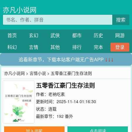
亦凡小说网
搜索
首页
玄幻
武侠
都市
历史
网游
科幻
言情
其他
排行
完本
登录
追看新章节，下载本站客户端无广告APP
↓↓↓
亦凡小说网
>
言情小说
> 五零香江豪门生存法则
五零香江豪门生存法则
作者：
老衲吃素
更新时间：2025-11-14 01:16:30
状态：连载
最新章节：
192 番外
加入书架
点击阅读