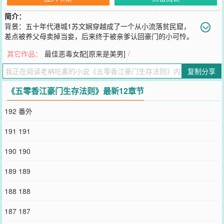
简介：
背景：五十年代港城1苏文娴穿越成了一个从小流落贫民窟，
差点被养父母卖掉当妾，后来终于被亲爹认回豪门的小可怜。
刚被豪门认回去，就被告知了所谓的豪门生存法则。一是要少说话多
其它作品：
最佳恶毒女配[原来是美男]
/
看，二是要带八百个心眼子，三是要做一个对家族有用的人才能得到
家族的资源。而她这种从小在贫民窑长大的女孩唯一的用处就是为家
复制分享
族联姻。苏文娴表示：联姻我没兴趣，我更喜欢创业。豪门姐妹嗤之
以鼻，从一个豪门嫁入另一个豪门才是千金小姐的正道。后来，苏文
《五零香江豪门生存法则》最新12章节
娴以她超越时代七十年的眼界与手腕让自己的资产在《港城富豪排行
榜》排在了家族的前面。那套豪门生存法则在她身上不适用。2在没被
192 番外
豪门认回去之前，苏文娴曾经给大佬蒋希慎打工，能力出众的她很快
成了他的心腹。但由于她娇艳的容貌，所有人都理所当然地以为她会
191 191
成为他的妾。后来她回归豪门，成为顶级豪门的千金小姐，所有人又
说她现在有资格嫁给他当正房太太。再后来，她成了豪门当家人，所
190 190
有人说的是，苏文娴和蒋希慎这两位大佬什么时候会有合作？港城房
地产协会的年会上，苏文娴作为房地产公司老板出席。席间，她的细
189 189
高跟鞋卡在了地板缝里，正要扶着旁边的保镖将鞋子脱掉，却见正在
台上讲话的地产协会会长蒋希慎走下台，弯下腰将她纤纤玉足握在手
188 188
里，把鞋子重新给她穿上。众人这才惊觉，这两位港城房地产大佬竟
然是一对！*注：架空-伪-五十年代香江。翻了十几本资料书，但有些
187 187
资料还是查不全，为了剧情顺滑，就当架空来看吧。作者不是香港