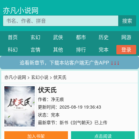
亦凡小说网
搜索
首页
玄幻
武侠
都市
历史
网游
科幻
言情
其他
排行
完本
登录
追看新章节，下载本站客户端无广告APP
↓↓↓
亦凡小说网
>
玄幻小说
> 伏天氏
伏天氏
作者：
净无痕
更新时间：2025-08-19 19:36:43
状态：完本
最新章节：
新书《剑气朝天》已上传
加入书架
点击阅读