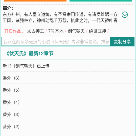
简介：
东方神州，有人皇立道统，有圣贤宗门传道，有诸侯雄踞一方
王国，诸强林立，神州动乱千万载，执此之时，一代天骄叶青
帝及东凰大帝横空出世，斩人皇，驭圣贤，诸侯臣服，东方神州一
其它作品：
太古神王
/
7号基地
/
剑气朝天
/
绝世武神
/
统！然，叶青帝忽然暴毙，世间雕像尽皆被毁，于世间除名，沦为禁
忌；从此神州唯东凰大帝独尊！十五年后，东海青州城，一名为叶伏
复制分享
天的少年，开启了他的传奇之路…
您要是觉得《
伏天氏
》还不错的话请不要忘记向您QQ群和微博微信里
《伏天氏》最新12章节
的朋友推荐哦！
新书《剑气朝天》已上传
番外（6）
番外（5）
番外（4）
番外（3）
番外（2）